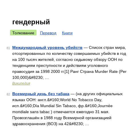
гендерный
Толкование
Перевод
Книги
Международный уровень убийств
— Список стран мира,
81
отсортированных по количеству совершаемых убийств в год
на 100 тысяч жителей, согласно седьмому обзору ООН по
тенденциям преступности и действиям уголовного
правосудия за 1998 2000 гг.[1] Ранг Страна Murder Rate (Per
100,000)&#8230; …
Википедия
Всемирный день без табака
— (на других официальных
82
языках ООН: англ.&#160;World No Tobacco Day,
исп.&#160;Día Mundial Sin Tabaco, фр.&#160;Journée
mondiale sans tabac ) отмечается ежегодно 31 мая.
Провозглашён в 1988 году Всемирной организацией
здравоохранения (ВОЗ) на 42&#8230; …