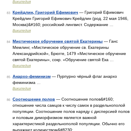
Википедия
Крейдлин, Григорий Ефимович
— Григорий Ефимович
83
Крейдлин Григорий Ефимович Крейдлин (род. 22 мая 1946,
Москва)&#160; российский лингвист. Содержание …
Википедия
Мистическое обручение святой Екатерины
— Ганс
84
Мемлинг, «Мистическое обручение св. Екатерины
Александрийской», Брюгге, 1479 «Мистическое обручение
святой Екатерины», сокр. «Обручение святой Ека …
Википедия
Анархо-феминизм
— Пурпурно чёрный флаг анархо
85
феминизма …
Википедия
Соотношение полов
— Соотношение полов&#160;
86
отношение числа самцов к числу самок в раздельнополой
популяции. Соотношение полов наряду с дисперсией полов
и половым диморфизмом является важной
характеристикой раздельнополой популяции. Обычно его
выражают количеством&#8230; …