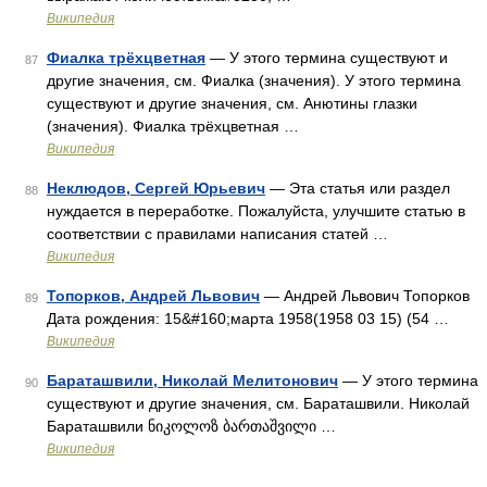
Википедия
Фиалка трёхцветная
— У этого термина существуют и
87
другие значения, см. Фиалка (значения). У этого термина
существуют и другие значения, см. Анютины глазки
(значения). Фиалка трёхцветная …
Википедия
Неклюдов, Сергей Юрьевич
— Эта статья или раздел
88
нуждается в переработке. Пожалуйста, улучшите статью в
соответствии с правилами написания статей …
Википедия
Топорков, Андрей Львович
— Андрей Львович Топорков
89
Дата рождения: 15&#160;марта 1958(1958 03 15) (54 …
Википедия
Бараташвили, Николай Мелитонович
— У этого термина
90
существуют и другие значения, см. Бараташвили. Николай
Бараташвили ნიკოლოზ ბართაშვილი …
Википедия